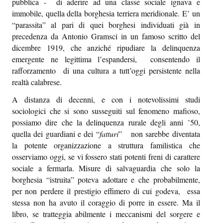
pubblica - di aderire ad una classe sociale ignava e
immobile, quella della borghesia terriera meridionale. E’ un
“parassita” al pari di quei borghesi individuati già in
precedenza da Antonio Gramsci in un famoso scritto del
dicembre 1919
, che anziché ripudiare la delinquenza
emergente ne legittima l’espandersi, consentendo il
rafforzamento di una cultura a tutt’oggi persistente nella
realtà calabrese.
A distanza di decenni, e con i notevolissimi studi
sociologici che si sono susseguiti sul fenomeno mafioso,
possiamo dire che la delinquenza rurale degli anni ’50,
quella dei guardiani e dei “
fatturi
” non sarebbe diventata
la potente organizzazione a struttura familistica che
osserviamo oggi, se vi fossero stati potenti freni di carattere
sociale a fermarla. Misure di salvaguardia che solo la
borghesia “istruita” poteva adottare e che probabilmente,
per non perdere il prestigio effimero di cui godeva, essa
stessa non ha avuto il coraggio di porre in essere. Ma il
libro, se tratteggia abilmente i meccanismi del sorgere e