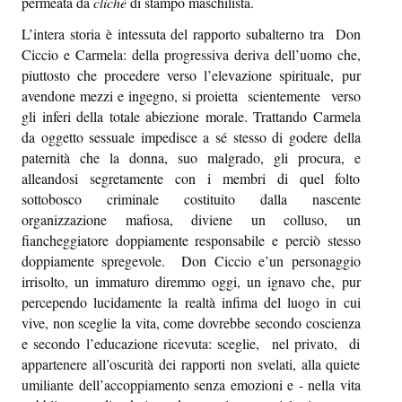
permeata da
clichè
di stampo maschilista.
Episcatti
L’intera storia è intessuta del rapporto subalterno tra Don
Epikastron
Ciccio e Carmela: della progressiva deriva dell’uomo che,
piuttosto che procedere verso l’elevazione spirituale, pur
Epillole
avendone mezzi e ingegno, si proietta scientemente verso
gli inferi della totale abiezione morale. Trattando Carmela
da oggetto sessuale impedisce a sé stesso di godere della
paternità che la donna, suo malgrado, gli procura, e
alleandosi segretamente con i membri di quel folto
sottobosco criminale costituito dalla nascente
organizzazione mafiosa, diviene un colluso, un
fiancheggiatore doppiamente responsabile e perciò stesso
doppiamente spregevole. Don Ciccio e’un personaggio
irrisolto, un immaturo diremmo oggi, un ignavo che, pur
percependo lucidamente la realtà infima del luogo in cui
vive, non sceglie la vita, come dovrebbe secondo coscienza
e secondo l’educazione ricevuta: sceglie, nel privato, di
appartenere all’oscurità dei rapporti non svelati, alla quiete
umiliante dell’accoppiamento senza emozioni e - nella vita