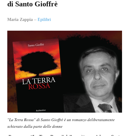
di Santo Gioffrè
EPI-STAFF
Maria Zappia
Epilibri
CONTATTI
QUOVADIS
SEZIONI
Oltre il presente
Oltre i sensi
Entro e non oltre
Beyond music
L’inviato di oltre
"La Terra Rossa" di Santo Gioffrè è un romanzo deliberatamente
schierato dalla parte delle donne
In-oltre