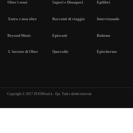
Oltre i sensi
Sapori e Dissapori
Epilibri
Entro e non oltre
Racconti di viaggio
Intervistando
Beyond Music
Episcatti
Boheme
L'inviato di Oltre
Quovadis
Epischermo
Copyright © 2017 ZOOMsud.it - Epi. Tutti i dirittti riservati