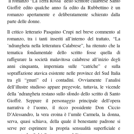
Il romanzo “La Terra Rossa” dello scrittore calabrese Santo
Sapori e dissapori
Gioffrè edito qualche anno fa edito da Rubbettino è un
romanzo apertamente e deliberatamente schierato dalla
Racconti di viaggio
parte delle donne.
Quovadis
Il critico letterario Pasquino Crupi nel breve commento al
romanzo, tra i tanti inseriti all’interno del trattato, “La
Epiquark
’ndrangheta nella letteratura Calabrese”, ha ritenuto che la
tematica fondamentale dello scritto fosse quella di
Epilibri
raffigurare la società malavitosa calabrese all’inizio degli
Intervistando
anni cinquanta, imperniata sulle “catriche” e sulla
sopraffazione atavica esistente nelle province del Sud Italia
Boheme
tra gli “gnuri” ed i contadini. Ovviamente l’analisi
dell’illustre studioso appare pregevole, tuttavia, le vicende
Epischermo
della ’ndrangheta restano sullo sfondo dello scritto di Santo
Gioffrè. Seppure il personaggio principale dell’opera
Editoriale
narrativa è l’uomo, il ricco possidente Don Ciccio
D’Alessandro, la vera eroina è l’umile Carmela, la donna,
Open
serva, quasi schiava, della quale il benestante padrone si
Asteri
serve per esprimere la propria sensualità superficiale e