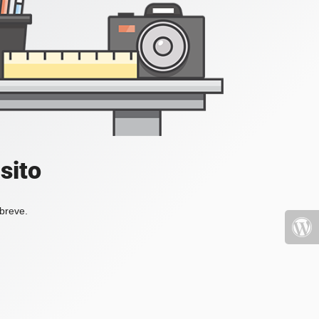
sito
 breve.