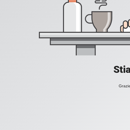
Sti
Grazie