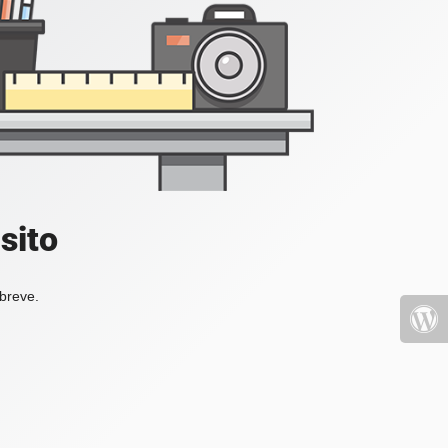
sito
 breve.