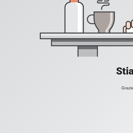
Sti
Grazie