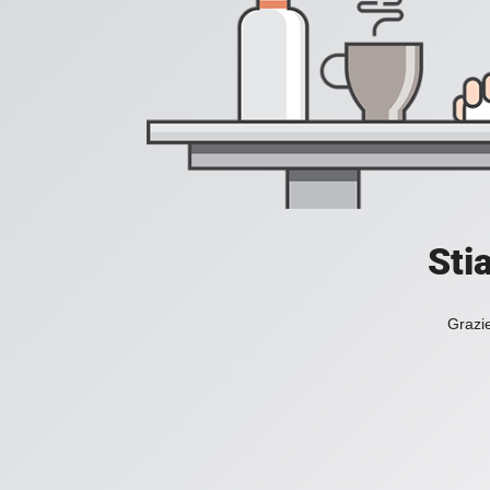
Sti
Grazie