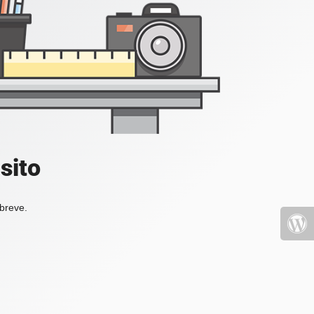
sito
 breve.