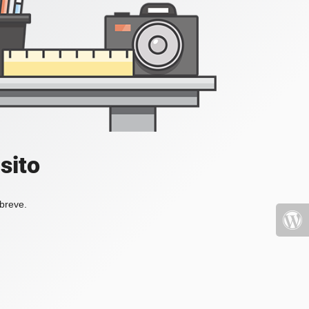
sito
 breve.