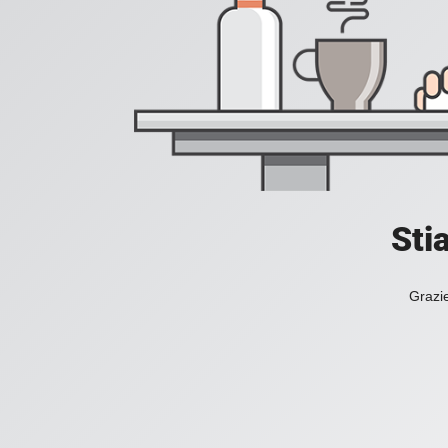
Sti
Grazie