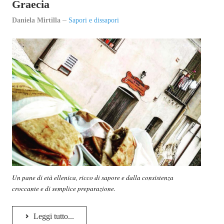
Graecia
EPI-STAFF
Daniela Mirtilla
Sapori e dissapori
CONTATTI
QUOVADIS
SEZIONI
Oltre il presente
Oltre i sensi
Entro e non oltre
Beyond music
Un pane di età ellenica, ricco di sapore e dalla consistenza
croccante e di semplice preparazione.
L’inviato di oltre
In-oltre
Leggi tutto...