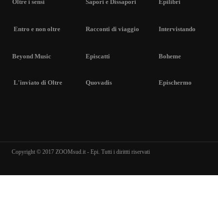
Oltre i sensi
Sapori e Dissapori
Epilibri
Entro e non oltre
Racconti di viaggio
Intervistando
Beyond Music
Episcatti
Boheme
L'inviato di Oltre
Quovadis
Epischermo
Copyright © 2017 ZOOMsud.it - Epi. Tutti i dirittti riservati