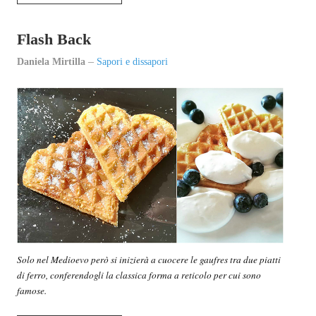
Sapori e dissapori
Flash Back
Racconti di viaggio
Daniela Mirtilla
Sapori e dissapori
Quovadis
Epiquark
Epilibri
Intervistando
Boheme
Epischermo
Editoriale
Solo nel Medioevo però si inizierà a cuocere le gaufres tra due piatti
Open
di ferro, conferendogli la classica forma a reticolo per cui sono
famose.
Asteri