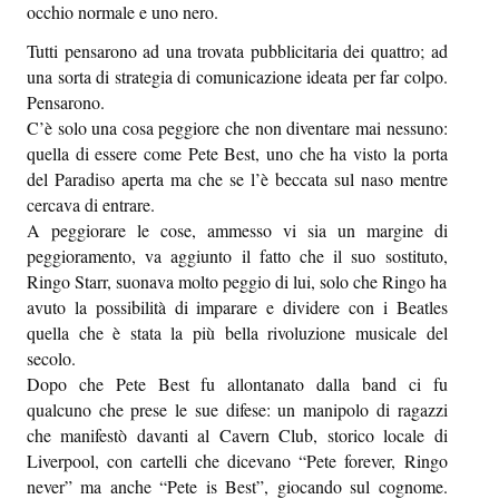
occhio normale e uno nero.
Sapori e dissapori
Tutti pensarono ad una trovata pubblicitaria dei quattro; ad
Racconti di viaggio
una sorta di strategia di comunicazione ideata per far colpo.
Pensarono.
Quovadis
C’è solo una cosa peggiore che non diventare mai nessuno:
Epiquark
quella di essere come Pete Best, uno che ha visto la porta
del Paradiso aperta ma che se l’è beccata sul naso mentre
Epilibri
cercava di entrare.
A peggiorare le cose, ammesso vi sia un margine di
Intervistando
peggioramento, va aggiunto il fatto che il suo sostituto,
Ringo Starr, suonava molto peggio di lui, solo che Ringo ha
Boheme
avuto la possibilità di imparare e dividere con i Beatles
quella che è stata la più bella rivoluzione musicale del
Epischermo
secolo.
Editoriale
Dopo che Pete Best fu allontanato dalla band ci fu
qualcuno che prese le sue difese: un manipolo di ragazzi
Open
che manifestò davanti al Cavern Club, storico locale di
Liverpool, con cartelli che dicevano “Pete forever, Ringo
Asteri
never” ma anche “Pete is Best”, giocando sul cognome.