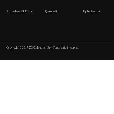
L'inviato di Oltre
Quovadis
Epischermo
Copyright © 2017 ZOOMsud.it - Epi. Tutti i dirittti riservati