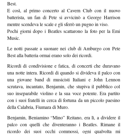
Best.
Episcatti
E così, al primo concerto al Cavern Club con il nuovo
batterista, un fan di Pete si avvicinò a George Harrison
Epikastron
mentre scendeva le scale e gli sferrò un pugno in viso.
Epillole
Pochi giorni dopo i Beatles scattarono la foto per la Emi
Music.
Le notti passate a suonare nei club di Amburgo con Pete
Best alla batteria ormai erano solo dei ricordi.
Ricordi di condivisione e fatica, di concerti che duravano
una notte intera. Ricordi di quando si divideva il palco con
una giovane band di musicisti Italiani e John Lennon
scrutava, incantato, Benjamin, che stupiva il pubblico col
suo inseparabile violino e la sua voce potente. Era partito
con i suoi fratelli in cerca di fortuna da un piccolo paesino
della Calabria, Fiumara di Muro.
Benjamin, Beniamino “Mino” Reitano, era lì, a dividere il
palco con quelli che diventeranno i Beatles. Rimane il
ricordo dei suoi occhi commossi, ogni qualvolta mi