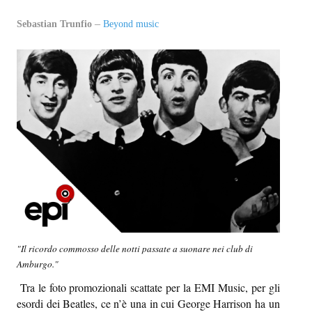
EPI-STAFF
Sebastian Trunfio
Beyond music
CONTATTI
QUOVADIS
SEZIONI
Oltre il presente
Oltre i sensi
Entro e non oltre
Beyond music
"Il ricordo commosso delle notti passate a suonare nei club di
L’inviato di oltre
Amburgo."
Tra le foto promozionali scattate per la EMI Music, per gli
In-oltre
esordi dei Beatles, ce n’è una in cui George Harrison ha un