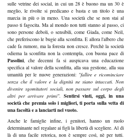
sulle vetrine dei social, in cui un 28 è buono ma un 30 è
meglio, le rivolte si predicano e basta e un titolo è una
marcia in più o in meno. Una società che se non stai al
passo ti fagocita. Ma al mondo non tutti stanno al passo, ci
sono persone deboli, o sensibili, come Giada, come Neil,
che preferiscono le bugie alla sconfitta. E allora l'albero che
cade fa rumore, ma la foresta non cresce. Perchè la società
odierna la sconfitta non la contempla, con buona pace di
Pasolini
, che decenni fa si auspicava una educazione
specifica al valore della sconfitta, alla sua gestione, alla sua
umanità per le nuove generazioni:
"fallire e ricominciare
senza che il valore e la dignità ne siano intaccati. Non
divenire sgomitatori sociali, non passare sul corpo degli
Sentirsi vinti, oggi, in una
altri per arrivare primi".
società che premia solo i migliori, ti porta sulla vetta di
una facoltà e a lanciarti nel vuoto.
Anche le famiglie infine, i genitori, hanno un ruolo
determinante nel regalare ai figli la libertà di scegliere. Al di
là di una facile retorica, non è sempre così, nè per tutti.