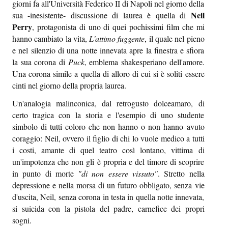
giorni fa all'Università Federico II di Napoli nel giorno della
Sapori e dissapori
Neil
sua -inesistente- discussione di laurea è quella di
Perry
, protagonista di uno di quei pochissimi film che mi
Racconti di viaggio
hanno cambiato la vita,
L'attimo fuggente
, il quale nel pieno
Quovadis
e nel silenzio di una notte innevata apre la finestra e sfiora
la sua corona di
Puck
, emblema shakesperiano dell'amore.
Epiquark
Una corona simile a quella di alloro di cui si è soliti essere
cinti nel giorno della propria laurea.
Epilibri
Un'analogia malinconica, dal retrogusto dolceamaro, di
Intervistando
certo tragica con la storia e l'esempio di uno studente
simbolo di tutti coloro che non hanno o non hanno avuto
Boheme
coraggio: Neil, ovvero il figlio di chi lo vuole medico a tutti
i costi, amante di quel teatro così lontano, vittima di
Epischermo
un'impotenza che non gli è propria e del timore di scoprire
in punto di morte
"di non essere vissuto"
. Stretto nella
Editoriale
depressione e nella morsa di un futuro obbligato, senza vie
Open
d'uscita, Neil, senza corona in testa in quella notte innevata,
si suicida con la pistola del padre, carnefice dei propri
Asteri
sogni.