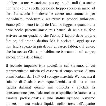
vocazione
obbligo ma una
; proseguire gli studi (ma anche
non farlo) è una scelta personale troppo spesso in mano ad
altri. La scuola è o dovrebbe essere uno strumento per
individuare, modellare e realizzare le proprie ambizioni.
Erano più o meno i tempi de L'attimo fuggente quando una
delle poche persone amate tra i banchi di scuola mi fece
scrivere su un quaderno che l'uomo è fabbro delle proprie
fortune, del proprio destino. Ma la società di oggi spesso
non lascia spazio ai più deboli di essere fabbri, e il dolore
che ha ucciso Giada probabilmente è maturato nel tempo,
ancora prima delle bugie.
Il secondo imputato è la società in cui viviamo, di cui
rappresentiamo miccia ed essenza al tempo stesso. Siamo
ormai lontani dal 1959 del collegio maschile Welton, ma il
suicidio di Giada è comunque l’emblema di una cultura
(quella italiana) quanto mai obsoleta e spietata: la
consacrazione personale (nel caso specifico le lauree o la
status symbol
caratura professionale) è uno
. Viviamo
immersi in una società liquida, nello stress dell'apparire