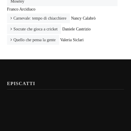
Moseley
Franco Arcidiaco
Carnevale: tempo di chiacchiere
Nancy Calabrò
Socrate che gioca a cricket
Daniele Castrizio
Quello che pensa la gente
Valeria Siclari
EPISCATTI