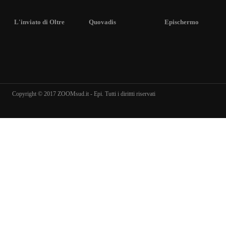
L'inviato di Oltre
Quovadis
Epischermo
Copyright © 2017 ZOOMsud.it - Epi. Tutti i dirittti riservati