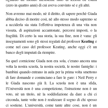
(zero in quattro anni) di cui aveva convinto sé e gli altri.
Non avremo mai modo, nè il diritto, di sapere perchè Giada
abbia deciso di morire così, nè allo stesso modo sapremo se
a ucciderla sia stata l'effettiva impotenza di una vita non
vissuta, di aspirazioni accantonate, percorsi imposti, o la
fragilità. Di certo la sua storia, la sua fine, non è vana: gli
Keating
insegnamenti sono gli stessi regalati dal professor
e
come nel caso del professor Keating, anche oggi c'è un
banco degli imputati da riempire.
Su quel cornicione Giada non era sola, c'erano ancora una
volta la nostra scuola, la nostra società, le nostre famiglie: i
bambini quando entrano in aula per la prima volta smettono
di fare domande e cominciano a fare le gare: i Neil Perry e
le Giada nascono già lì. La scuola non è una sfida,
l'Università non è una competizione, l'istruzione non è un
voto, nè un titolo, nè la soddisfazione da dare a chi ci
circonda, tante volte non è realizzare il sogno di chi spesso
ci sostiene. L'università, come tante altre cose, non è un