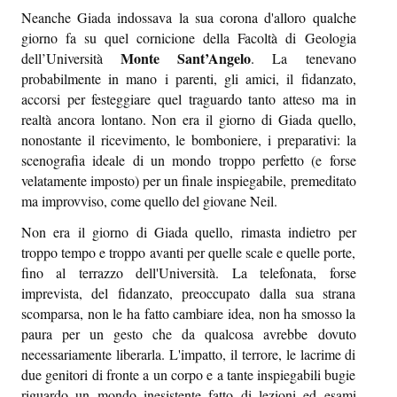
Episcatti
Neanche Giada indossava la sua corona d'alloro qualche
giorno fa su quel cornicione della Facoltà di Geologia
Epikastron
Monte Sant’Angelo
dell’Università
. La tenevano
probabilmente in mano i parenti, gli amici, il fidanzato,
Epillole
accorsi per festeggiare quel traguardo tanto atteso ma in
realtà ancora lontano. Non era il giorno di Giada quello,
nonostante il ricevimento, le bomboniere, i preparativi: la
scenografia ideale di un mondo troppo perfetto (e forse
velatamente imposto) per un finale inspiegabile, premeditato
ma improvviso, come quello del giovane Neil.
Non era il giorno di Giada quello, rimasta indietro per
troppo tempo e troppo avanti per quelle scale e quelle porte,
fino al terrazzo dell'Università. La telefonata, forse
imprevista, del fidanzato, preoccupato dalla sua strana
scomparsa, non le ha fatto cambiare idea, non ha smosso la
paura per un gesto che da qualcosa avrebbe dovuto
necessariamente liberarla. L'impatto, il terrore, le lacrime di
due genitori di fronte a un corpo e a tante inspiegabili bugie
riguardo un mondo inesistente fatto di lezioni ed esami