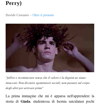
Perry)
EPI-STAFF
Davide Costante
Oltre il presente
CONTATTI
QUOVADIS
SEZIONI
Oltre il presente
Oltre i sensi
Entro e non oltre
"fallire e ricominciare senza che il valore e la dignità ne siano
Beyond music
intaccati. Non divenire sgomitatori sociali, non passare sul corpo
degli altri per arrivare primi"
L’inviato di oltre
La prima immagine che mi è apparsa nell'apprendere la
In-oltre
Giada
storia di
, studentessa di Isernia suicidatasi pochi