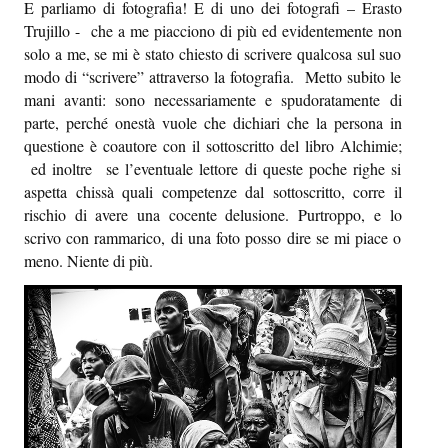
E parliamo di fotografia! E di uno dei fotografi – Erasto
Sapori e dissapori
Trujillo - che a me piacciono di più ed evidentemente non
solo a me, se mi è stato chiesto di scrivere qualcosa sul suo
Racconti di viaggio
modo di “scrivere” attraverso la fotografia. Metto subito le
Quovadis
mani avanti: sono necessariamente e spudoratamente di
parte, perché onestà vuole che dichiari che la persona in
Epiquark
questione è coautore con il sottoscritto del libro Alchimie;
ed inoltre se l’eventuale lettore di queste poche righe si
Epilibri
aspetta chissà quali competenze dal sottoscritto, corre il
rischio di avere una cocente delusione. Purtroppo, e lo
Intervistando
scrivo con rammarico, di una foto posso dire se mi piace o
Boheme
meno. Niente di più.
Epischermo
Editoriale
Open
Asteri