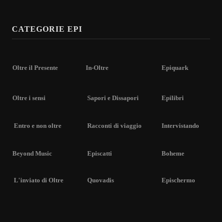
CATEGORIE EPI
Oltre il Presente
In-Oltre
Epiquark
Oltre i sensi
Sapori e Dissapori
Epilibri
Entro e non oltre
Racconti di viaggio
Intervistando
Beyond Music
Episcatti
Boheme
L'inviato di Oltre
Quovadis
Epischermo