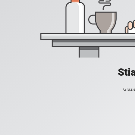
Sti
Grazie