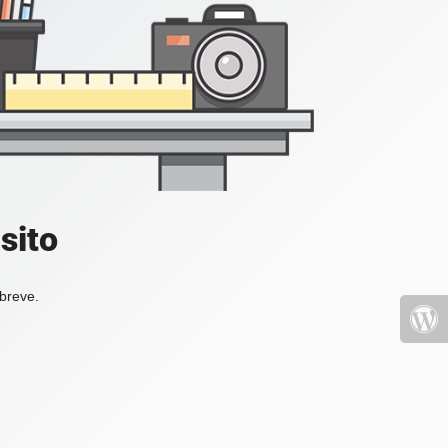
sito
 breve.