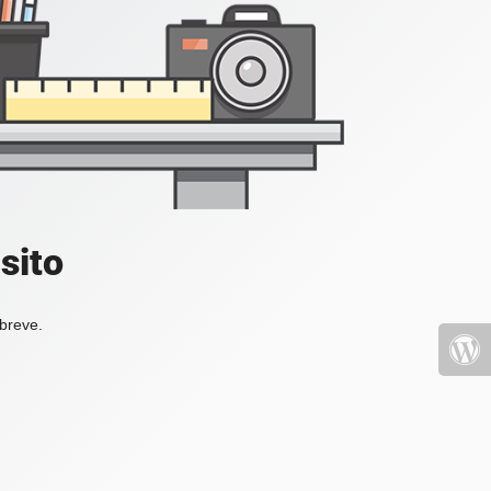
sito
 breve.