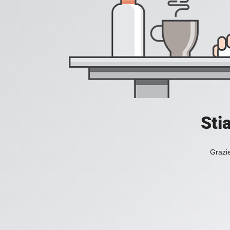
Sti
Grazie