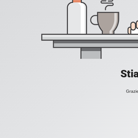
Sti
Grazie