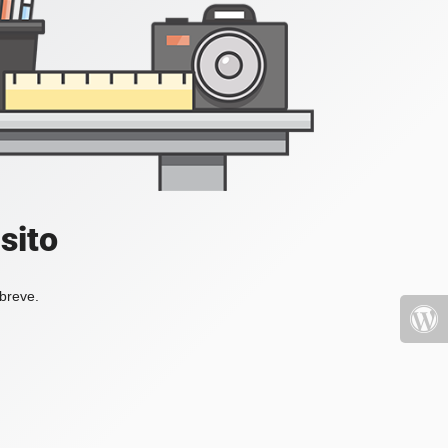
sito
 breve.