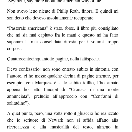
Seymour, say more about the american way of life.
Sapori e dissapori
Non avevo letto niente di Philip Roth, finora. E quindi mi
Racconti di viaggio
son detto che dovevo assolutamente recuperare.
“Pastorale americana” è stato, forse, il libro più consigliato
Quovadis
che mi sia mai capitato fra le mani e questo mi ha fatto
Epiquark
superare la mia consolidata ritrosia per i volumi troppo
corposi.
Epilibri
Quattrocentocinquantotto pagine, nella fattispecie.
Intervistando
Devo confessarlo: non sono entrato subito in sintonia con
l’autore, ci ho messo qualche decina di pagine (mentre, per
Boheme
esempio, con Marquez è stato subito idillio, l’ho amato
Epischermo
appena ho letto l’incipit di “Cronaca di una morte
annunciata”, preludio all’approccio con “Cent’anni di
Editoriale
solitudine”).
A quel punto, però, una volta rotto il ghiaccio ho realizzato
Open
che lo scrittore di Newark non si affida affatto alla
Asteri
ricercatezza e alla musicalità del testo, almeno in