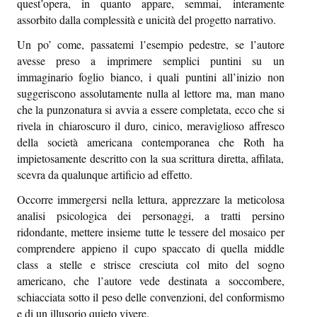
quest’opera, in quanto appare, semmai, interamente
Episcatti
assorbito dalla complessità e unicità del progetto narrativo.
Epikastron
Un po’ come, passatemi l’esempio pedestre, se l’autore
avesse preso a imprimere semplici puntini su un
Epillole
immaginario foglio bianco, i quali puntini all’inizio non
suggeriscono assolutamente nulla al lettore ma, man mano
che la punzonatura si avvia a essere completata, ecco che si
rivela in chiaroscuro il duro, cinico, meraviglioso affresco
della società americana contemporanea che Roth ha
impietosamente descritto con la sua scrittura diretta, affilata,
scevra da qualunque artificio ad effetto.
Occorre immergersi nella lettura, apprezzare la meticolosa
analisi psicologica dei personaggi, a tratti persino
ridondante, mettere insieme tutte le tessere del mosaico per
comprendere appieno il cupo spaccato di quella middle
class a stelle e strisce cresciuta col mito del sogno
americano, che l’autore vede destinata a soccombere,
schiacciata sotto il peso delle convenzioni, del conformismo
e di un illusorio quieto vivere.