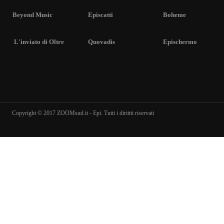
Beyond Music
Episcatti
Boheme
L'inviato di Oltre
Quovadis
Epischermo
Copyright © 2017 ZOOMsud.it - Epi. Tutti i dirittti riservati