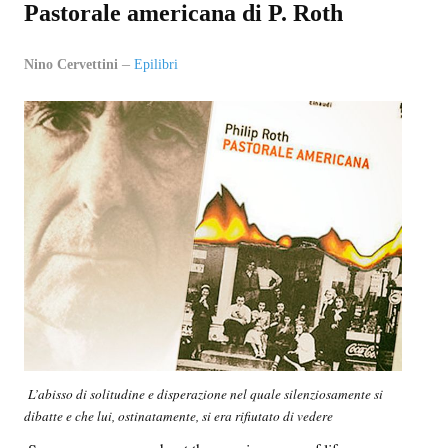
Pastorale americana di P. Roth
EPI-STAFF
Nino Cervettini
Epilibri
CONTATTI
QUOVADIS
SEZIONI
Oltre il presente
Oltre i sensi
Entro e non oltre
Beyond music
L’inviato di oltre
L
’abisso di solitudine e disperazione nel quale silenziosamente si
dibatte e che lui, ostinatamente, si era rifiutato di vedere
In-oltre