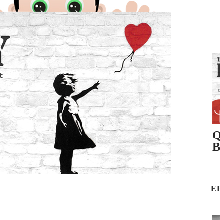
Q
B
E