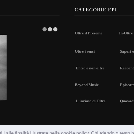
CATEGORIE EPI
Oltre il Presente
In-Oltre
Oltre i sensi
Sapori e
Entro e non oltre
Racconti
Beyond Music
Episcatt
L'inviato di Oltre
Quovad
li alle finalità illustrate nella cookie policy. Chiudendo questo