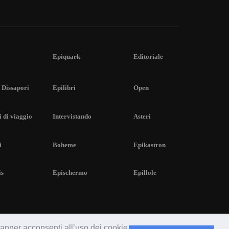
Epiquark
Editoriale
 Dissapori
Epilibri
Open
 di viaggio
Intervistando
Asteri
i
Boheme
Epikastron
is
Epischermo
Epillole
 banner acconsenti all’uso dei cookie