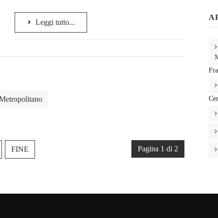
A
Leggi tutto...
M
Fra
Cer
 Metropolitano
Pagina 1 di 2
FINE