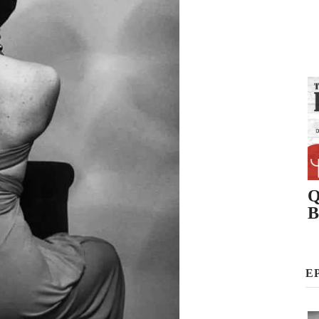
Q
B
E