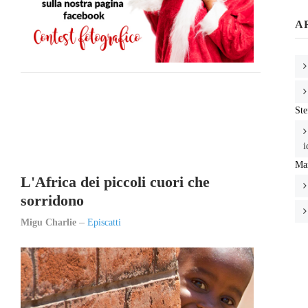
A
Ste
i
Mar
L'Africa dei piccoli cuori che
sorridono
Migu Charlie
Episcatti