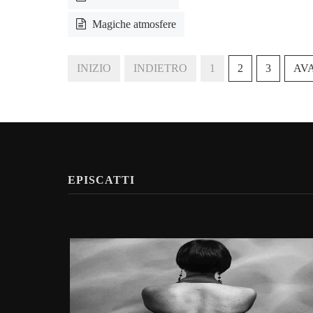
Magiche atmosfere
INIZIO
INDIETRO
1
2
3
AV
EPISCATTI