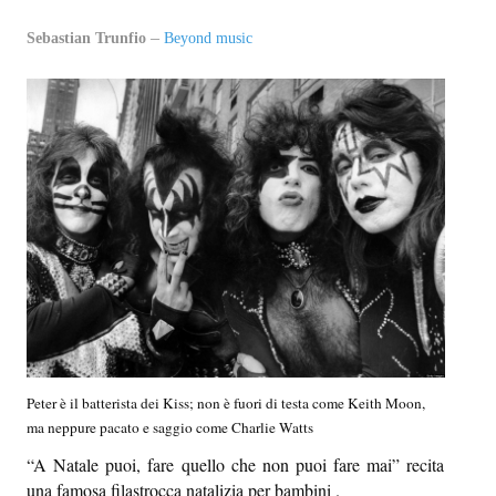
EPI-STAFF
Sebastian Trunfio
Beyond music
CONTATTI
QUOVADIS
SEZIONI
Oltre il presente
Oltre i sensi
Entro e non oltre
Beyond music
Peter è il batterista dei Kiss; non è fuori di testa come Keith Moon,
L’inviato di oltre
ma neppure pacato e saggio come Charlie Watts
“A Natale puoi, fare quello che non puoi fare mai” recita
In-oltre
una famosa filastrocca natalizia per bambini .