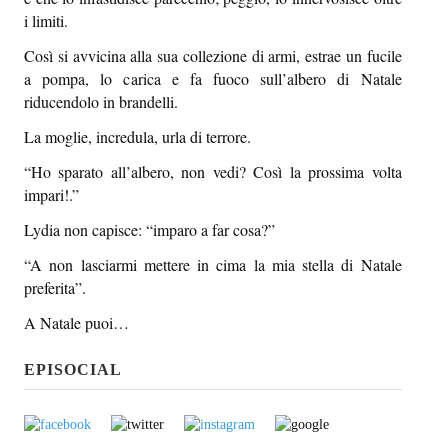
Episcatti
i limiti.
Così si avvicina alla sua collezione di armi, estrae un fucile
Epikastron
a pompa, lo carica e fa fuoco sull’albero di Natale
Epillole
riducendolo in brandelli.
La moglie, incredula, urla di terrore.
“Ho sparato all’albero, non vedi? Così la prossima volta
impari!.”
Lydia non capisce: “imparo a far cosa?”
“A non lasciarmi mettere in cima la mia stella di Natale
preferita”.
A Natale puoi…
EPISOCIAL