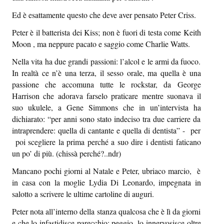
Sapori e dissapori
Ed è esattamente questo che deve aver pensato Peter Criss.
Racconti di viaggio
Peter è il batterista dei Kiss; non è fuori di testa come Keith
Moon , ma neppure pacato e saggio come Charlie Watts.
Quovadis
Nella vita ha due grandi passioni: l’alcol e le armi da fuoco.
Epiquark
In realtà ce n’è una terza, il sesso orale, ma quella è una
passione che accomuna tutte le rockstar, da George
Epilibri
Harrison che adorava farselo praticare mentre suonava il
suo ukulele, a Gene Simmons che in un’intervista ha
Intervistando
dichiarato: “per anni sono stato indeciso tra due carriere da
intraprendere: quella di cantante e quella di dentista” - per
Boheme
poi scegliere la prima perché a suo dire i dentisti faticano
Epischermo
un po’ di più. (chissà perché?..ndr)
Mancano pochi giorni al Natale e Peter, ubriaco marcio, è
Editoriale
in casa con la moglie Lydia Di Leonardo, impegnata in
Open
salotto a scrivere le ultime cartoline di auguri.
Peter nota all’interno della stanza qualcosa che è lì da giorni
Asteri
e che lo infastidisce parecchio; peggio, lo innervosisce oltre