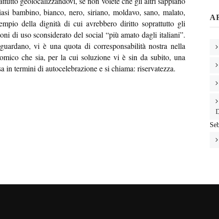
attutto geolocalizzandovi, se non volete che gli altri sappiano
siasi bambino, bianco, nero, siriano, moldavo, sano, malato,
A
io della dignità di cui avrebbero diritto soprattutto gli
ioni di uso sconsiderato del social “più amato dagli italiani”.
uardano, vi è una quota di corresponsabilità nostra nella
omico che sia, per la cui soluzione vi è sin da subito, una
a in termini di autocelebrazione e si chiama: riservatezza.
D
Seb