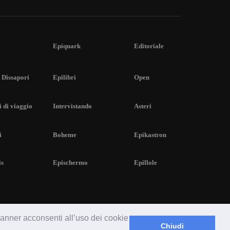
Epiquark
Editoriale
 Dissapori
Epilibri
Open
 di viaggio
Intervistando
Asteri
i
Boheme
Epikastron
is
Epischermo
Epillole
 banner acconsenti all’uso dei cookie
Chiudi