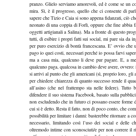
pranzo. Glielo serviamo amorevoli, ed è come se un c
mira. Sì, è il progresso, quello che ci consente di pa
sapere che Tizio e Caia si sono appena fidanzati, ciò c
neonato di una coppia di Forlì, oppure che fine abbia 
oggetti artigianali a Salina). Ma a fronte di questo pr
tutti, di esibire i propri fatti sui social, mi pare sia da
per puro esercizio di bontà francescana. E’ ovvio che 
pago io quei costi, necessari perché io possa farvi sape
ma a casa mia, qualcuno li deve pur pagare. E, a men
qualcuno paga, qualcosa in cambio deve avere, ovvero: i
si arrivi al punto che gli americani (sì, proprio loro, 
per chiedere chiarezza di quanto successo rende il qu
all’asino (che nel frattempo sta nelle federe). Tutto
difendere il suo sistema Facebook, basato sulla pubblic
non escludendo che in futuro ci possano essere forme di
cui si è detto. Resta il fatto, non di poco conto, che com
possibilità per limitare i danni: basterebbe ritornare a 
necessario, limitando così l’uso dei social e delle c
oltremodo intime con sconosciuti/e per non correre il ri