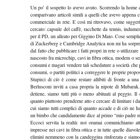
Un po’ il sospetto lo avevo avuto. Scorrendo la home di 
comparivano articoli simili a quelli che avevo appena 
commerciale in rete. E così mi ritrovavo, come sugger
cercato: capsule del caffè, racchette da tennis, indumen
per il PD, un alleato per Giggino Di Maio. Cose semplici
di Zuckerberg e Cambridge Analytica non mi ha sorpreso
dal fatto che pubblicare i fatti propri in rete o utilizza
nascosto fra microchip, cavi in fibra ottica, modem o ser
consumi e magari vendere tali schedature a società che p
consumi, o partiti politici a correggere le proprie prop
Stupirci di ciò è come restare allibiti di fronte a una
Berlusconi inviti a casa propria la nipote di Mubarak. 
detiene, siamo tutti più o meno abituati al peggio. Il 
quanto piuttosto prenderne atto e cercare di limitare i 
cui siamo tutti complici di quanto accade e di ciò ne h
un bimbo che candidamente dice al primo “mio padre mi
Eccoci servita la realtà: noi oramai comunichiamo attra
impresse nei cavi in fibra ottica e in tutte quelle diav
elimini nemmeno con la candeggina rinforzata e siamo n