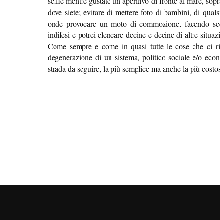
selfie mentre gustate un aperitivo di fronte al mare, sopr
dove siete; evitare di mettere foto di bambini, di qual
onde provocare un moto di commozione, facendo scemp
indifesi e potrei elencare decine e decine di altre situaz
Come sempre e come in quasi tutte le cose che ci rig
degenerazione di un sistema, politico sociale e/o econ
strada da seguire, la più semplice ma anche la più costos