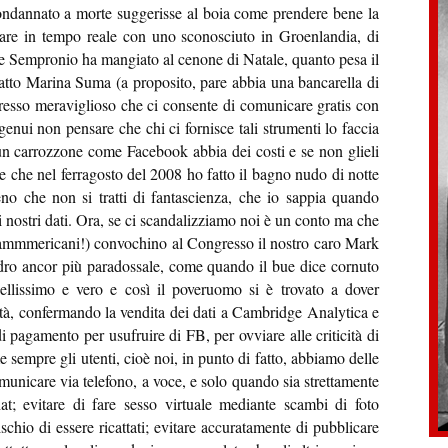
ondannato a morte suggerisse al boia come prendere bene la
rlare in tempo reale con uno sconosciuto in Groenlandia, di
he Sempronio ha mangiato al cenone di Natale, quanto pesa il
fatto Marina Suma (a proposito, pare abbia una bancarella di
ogresso meraviglioso che ci consente di comunicare gratis con
 ingenui non pensare che chi ci fornisce tali strumenti lo faccia
un carrozzone come Facebook abbia dei costi e se non glieli
re che nel ferragosto del 2008 ho fatto il bagno nudo di notte
o che non si tratti di fantascienza, che io sappia quando
 nostri dati. Ora, se ci scandalizziamo noi è un conto ma che
gli ammmericani!) convochino al Congresso il nostro caro Mark
adro ancor più paradossale, come quando il bue dice cornuto
 bellissimo e vero e così il poveruomo si è trovato a dover
ità, confermando la vendita dei dati a Cambridge Analytica e
 pagamento per usufruire di FB, per ovviare alle criticità di
e sempre gli utenti, cioè noi, in punto di fatto, abbiamo delle
comunicare via telefono, a voce, e solo quando sia strettamente
hat; evitare di fare sesso virtuale mediante scambi di foto
schio di essere ricattati; evitare accuratamente di pubblicare