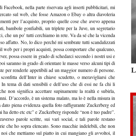
Facebook, nella parte riservata agli inserti pubblicitari, mi
cercato sul web, che fosse Amazon o Ebay o altra diavoleria
imenti per l’acquisto, proprio quelle cose che avevo appena
ti, bambole gonfiabili, un triplete per la Juve, un segretario
, che un po’ tutti cerchiamo in rete. Va da sé che la vicenda
 affatto. No, lo dico perché mi sembrate tutti scandalizzati
re il web per i propri acquisti, possa comportare che qualcuno,
ver, possa essere in grado di schedarci secondo i nostri usi e
oi saranno in grado di orientare le masse verso alcuni tipi di
L
oste per renderle appetibili ad un maggior numero di persone.
 sconfitta dell’Inter in chiave scudetto, o meravigliarsi che
In tema di dati sensibili e dell’uso che di essi ne fa chi li
che non significa accettare supinamente la realtà e subirla,
danni. D’accordo, è un sistema malato, ma lo è nella misura in
a dato piena evidenza quella foto raffigurante Zuckerberg ed
 ha detto etc etc” e Zuckerberg risponde “non è tuo padre”.
verso parole scritte, sui vari social, e tali parole restano
olerie che ho sopra elencato. Sono macchie indelebili, che non
oi che mettiamo sul piatto in cui mangiano gli avvoltoi, il