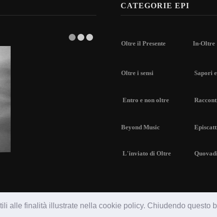
CATEGORIE EPI
Oltre il Presente
In-Oltre
Oltre i sensi
Sapori e
Entro e non oltre
Racconti
Beyond Music
Episcatt
L'inviato di Oltre
Quovad
li alle finalità illustrate nella cookie policy. Chiudendo questo