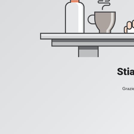
Sti
Grazie