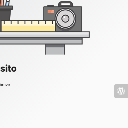
sito
 breve.