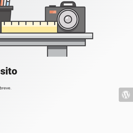
sito
 breve.