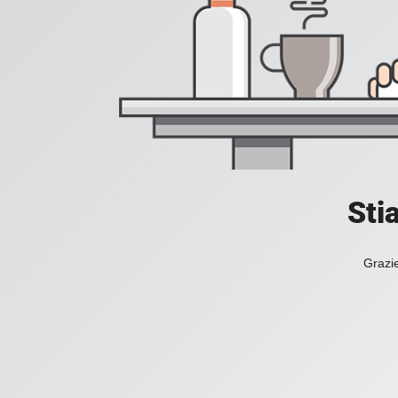
Sti
Grazie