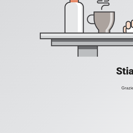
Sti
Grazie