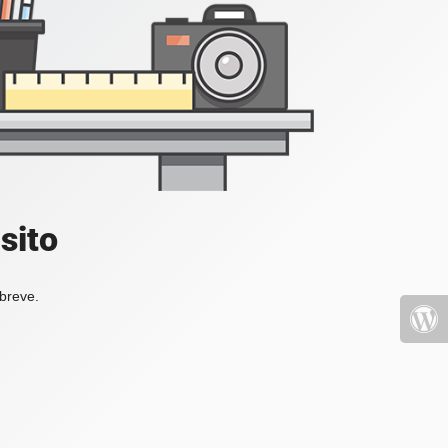
sito
 breve.