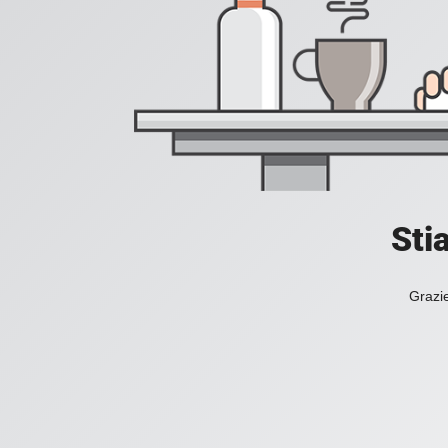
Sti
Grazie