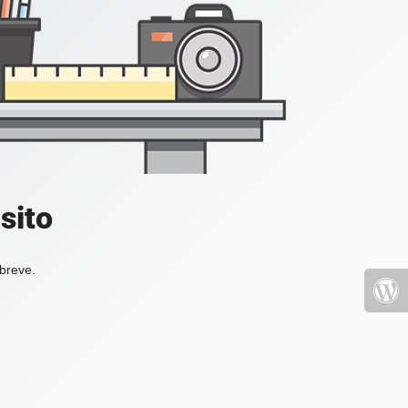
sito
 breve.