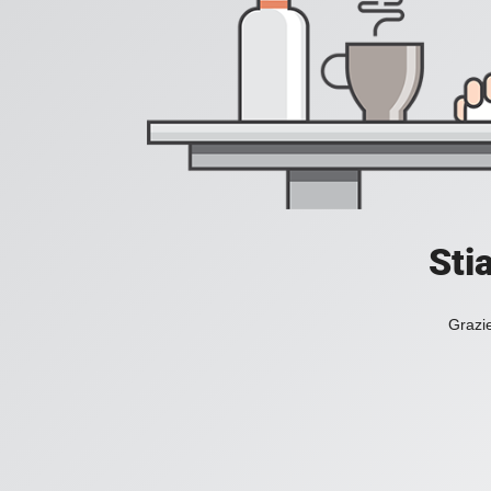
Sti
Grazie