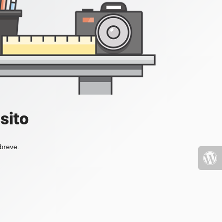
sito
 breve.