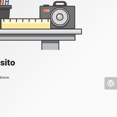
sito
 breve.