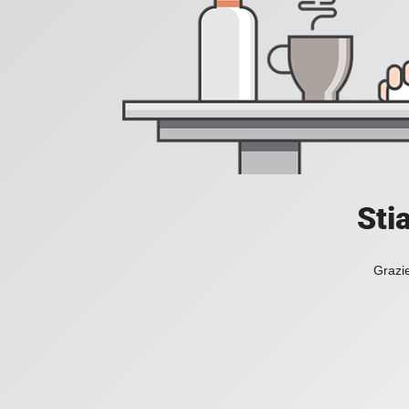
Sti
Grazie