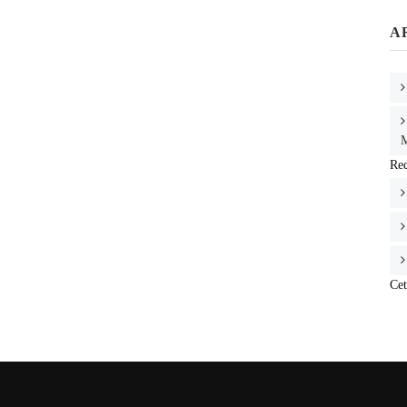
A
M
Re
Cet