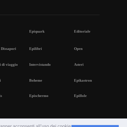
Epiquark
Editoriale
 Dissapori
Epilibri
Open
 di viaggio
Intervistando
Asteri
i
Boheme
Epikastron
is
Epischermo
Epillole
 banner acconsenti all’uso dei cookie