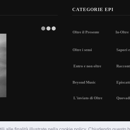
CATEGORIE EPI
Oltre il Presente
In-Oltre
Oltre i sensi
Sapori e
Entro e non oltre
Racconti
Beyond Music
Episcatt
L'inviato di Oltre
Quovad
li alle finalità illustrate nella cookie policy. Chiudendo questo