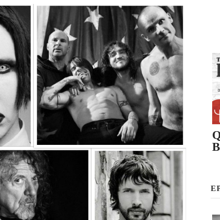
Q
B
E