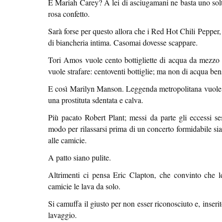
E Mariah Carey? A lei di asciugamani ne basta uno solta
rosa confetto.
Sarà forse per questo allora che i Red Hot Chili Pepper,
di biancheria intima. Casomai dovesse scappare.
Tori Amos vuole cento bottigliette di acqua da mezzo l
vuole strafare: centoventi bottiglie; ma non di acqua bensì
E così Marilyn Manson. Leggenda metropolitana vuole gl
una prostituta sdentata e calva.
Più pacato Robert Plant; messi da parte gli eccessi se
modo per rilassarsi prima di un concerto formidabile sia 
alle camicie.
A patto siano pulite.
Altrimenti ci pensa Eric Clapton, che convinto che l
camicie le lava da solo.
Si camuffa il giusto per non esser riconosciuto e, inserit
lavaggio.