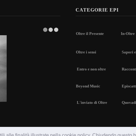
CATEGORIE EPI
Oltre il Presente
In-Oltre
Oltre i sensi
Sapori e
Entro e non oltre
Racconti
Beyond Music
Episcatt
L'inviato di Oltre
Quovad
li alle finalità illustrate nella cookie policy. Chiudendo questo