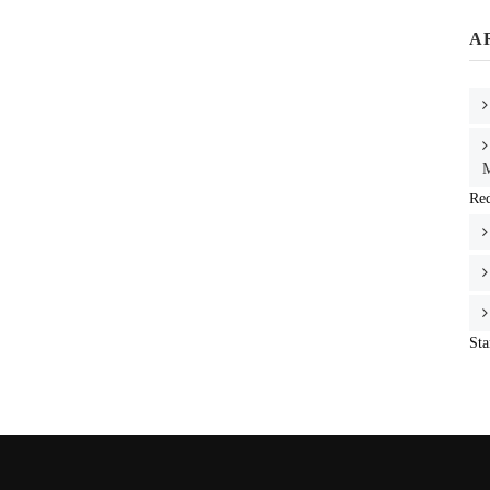
A
M
Re
Sta