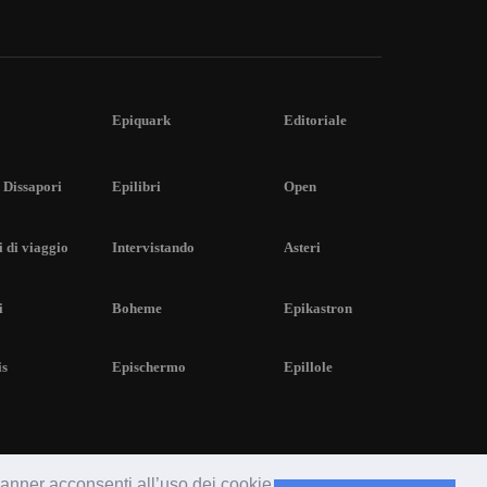
Epiquark
Editoriale
 Dissapori
Epilibri
Open
 di viaggio
Intervistando
Asteri
i
Boheme
Epikastron
is
Epischermo
Epillole
 banner acconsenti all’uso dei cookie