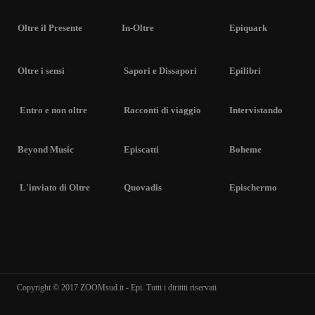
Oltre il Presente
In-Oltre
Epiquark
Oltre i sensi
Sapori e Dissapori
Epilibri
Entro e non oltre
Racconti di viaggio
Intervistando
Beyond Music
Episcatti
Boheme
L'inviato di Oltre
Quovadis
Epischermo
Copyright © 2017 ZOOMsud.it - Epi. Tutti i dirittti riservati