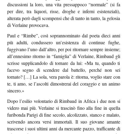
discussioni la loro, una vita pressappoco “normale” (si fa
per dire, tra liquori, risse, droghe e inferni esistenziali),
alterata però dagli scompensi che di tanto in tanto, la gelosia
di Verlaine provocava.
Paul e “Rimbe”, così soprannominato dal poeta dieci anni
più adulti, condussero un’esistenza di continue fughe,
fuggivano l’uno dall’altro, per poi ritornare sempre insieme;
all’ennesimo ritorno in “famiglia” di Verlaine, Rimbaud gli
scrisse supplicandolo di tornare da lui: «Ma tu, quando ti
facevo segno di scendere dal battello, perché non sei
tornato? […] La sola, vera parola è: ritorna, voglio stare con
te, ti amo, se l’ascolti dimostrerai del coraggio e un animo
sincero.»
Dopo l’esilio volontario di Rimbaud in Africa i due non si
videro mai più. Verlaine si trascinò fino alla fine in quella
furibonda Parigi di fine secolo, alcolizzato, stanco e malato,
scrivendo ancora versi immortali. Il suo giovane amante
trascorse i suoi ultimi anni da mercante pazzo, trafficante di