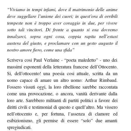
Sapori e dissapori
“Viviamo in tempi infami, dove il matrimonio delle anime
deve suggellare l’unione dei cuori; in quest’ora di orribili
Racconti di viaggio
tempeste non è troppo aver coraggio in due, per vivere
Quovadis
sotto tali vincitori. Di fronte a quanto si osa dovremo
innalzarci, sopra ogni cosa, coppia rapita nell’estasi
Epiquark
austera del giusto, e proclamare con un gesto augusto il
nostro amore fiero, come una sfida”
Epilibri
Scriveva cosi Paul Verlaine - “poeta maledetto” - uno dei
Intervistando
massimi esponenti della letteratura francese dell’Ottocento.
Si, dell’ottocento! una poesia cosi attuale, scritta da un
Boheme
uomo capace di amare un altro uomo: Arthur Rimbaud.
Fossero vissuti oggi, la loro ribellione sarebbe raccontata
Epischermo
come una provocazione, o ancora, vanità derivante dalla
loro arte. Sarebbero militanti di partiti politici a favore dei
Editoriale
diritti civili e testimonial di questo e quell’altro. Ma vissero
Open
nell’ottocento e, per fortuna, l’assenza di clamore ed
esibizionismo, gli permise di essere “solo” due amanti
Asteri
spregiudicati.