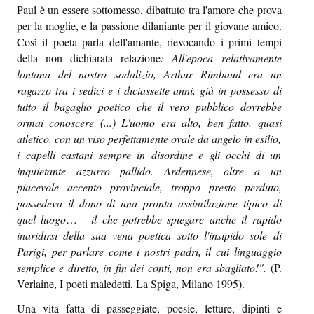
Paul è un essere sottomesso, dibattuto tra l'amore che prova
per la moglie, e la passione dilaniante per il giovane amico.
Così il poeta parla dell'amante, rievocando i primi tempi
della non dichiarata relazione
: All'epoca relativamente
lontana del nostro sodalizio, Arthur Rimbaud era un
ragazzo tra i sedici e i diciassette anni, già in possesso di
tutto il bagaglio poetico che il vero pubblico dovrebbe
ormai conoscere (...) L'uomo era alto, ben fatto, quasi
atletico, con un viso perfettamente ovale da angelo in esilio,
i capelli castani sempre in disordine e gli occhi di un
inquietante azzurro pallido. Ardennese, oltre a un
piacevole accento provinciale, troppo presto perduto,
possedeva il dono di una pronta assimilazione tipico di
quel luogo
… -
il che potrebbe spiegare anche il rapido
inaridirsi della sua vena poetica sotto l'insipido sole di
Parigi, per parlare come i nostri padri, il cui linguaggio
semplice e diretto, in fin dei conti, non era sbagliato!".
(P.
Verlaine, I poeti maledetti, La Spiga, Milano 1995).
Una vita fatta di passeggiate, poesie, letture, dipinti e