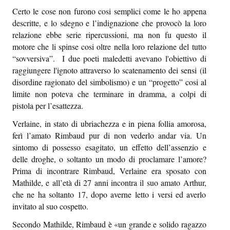
Episcatti
Certo le cose non furono cosi semplici come le ho appena
descritte, e lo sdegno e l’indignazione che provocò la loro
Epikastron
relazione ebbe serie ripercussioni, ma non fu questo il
motore che li spinse cosi oltre nella loro relazione del tutto
Epillole
“sovversiva”. I due poeti maledetti avevano l'obiettivo di
raggiungere l'ignoto attraverso lo scatenamento dei sensi (il
disordine ragionato del simbolismo) e un “progetto” cosi al
limite non poteva che terminare in dramma, a colpi di
pistola per l’esattezza.
Verlaine, in stato di ubriachezza e in piena follia amorosa,
ferì l’amato Rimbaud pur di non vederlo andar via. Un
sintomo di possesso esagitato, un effetto dell’assenzio e
delle droghe, o soltanto un modo di proclamare l’amore?
Prima di incontrare Rimbaud, Verlaine era sposato con
Mathilde, e all’età di 27 anni incontra il suo amato Arthur,
che ne ha soltanto 17, dopo averne letto i versi ed averlo
invitato al suo cospetto.
Secondo Mathilde, Rimbaud è «un grande e solido ragazzo