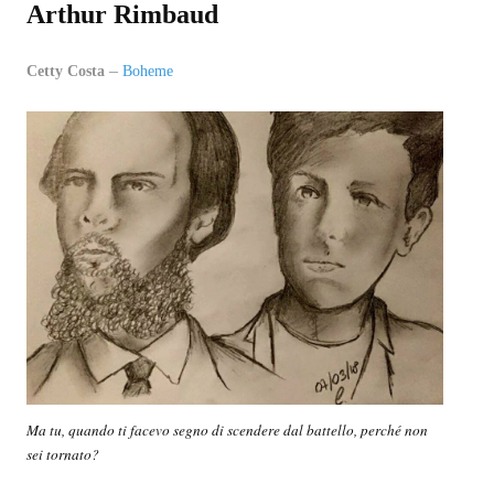
Arthur Rimbaud
EPI-STAFF
Cetty Costa
Boheme
CONTATTI
QUOVADIS
SEZIONI
Oltre il presente
Oltre i sensi
Entro e non oltre
Beyond music
L’inviato di oltre
Ma tu, quando ti facevo segno di scendere dal battello, perché non
sei tornato?
In-oltre