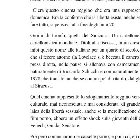
C’era questo cinema reggino che era una rappresenta
domenica. Era la conferma che la libertà esiste, anche se
fare tutto, si pensava alla fine degli anni 70.
Giorni di trionfo, quelli del Siracusa. Un cartellone 
cartellonistica mondiale. Titoli alla riscossa, in un cre
inibì questo nome alle italiane per un quarto di secolo
che si fecero attorno (la Lovelace si è beccata il cancro 
presa diretta, nelle pause si allenava con cameramen 
naturalmente di Riccardo Schicchi e con naturalmente 
1978 che transitò, anche se con un po’ di ritardo, dal gl
al Siracusa.
Quel cinema rappresentò lo sdoganamento reggino versò
culturale, mai riconosciuta e mai considerata, di grande
laica della libertà sessuale, anche se la mercificazione 
film porno, ebbero un effetto shock sulla gioventù dell’e
Fenech, Guida, Senatore.
Poi però cominciarono le cassette porno, e poi i cd, e i 