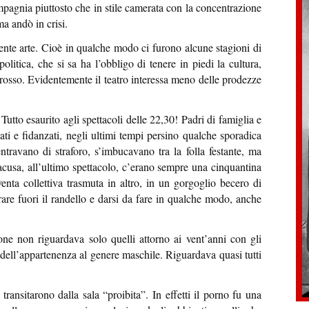
mpagnia piuttosto che in stile camerata con la concentrazione
a andò in crisi.
niente arte. Cioè in qualche modo ci furono alcune stagioni di
olitica, che si sa ha l’obbligo di tenere in piedi la cultura,
 rosso. Evidentemente il teatro interessa meno delle prodezze
utto esaurito agli spettacoli delle 22,30! Padri di famiglia e
sati e fidanzati, negli ultimi tempi persino qualche sporadica
ntravano di straforo, s’imbucavano tra la folla festante, ma
acusa, all’ultimo spettacolo, c’erano sempre una cinquantina
nta collettiva trasmuta in altro, in un gorgoglio becero di
tirare fuori il randello e darsi da fare in qualche modo, anche
ione non riguardava solo quelli attorno ai vent’anni con gli
 dell’appartenenza al genere maschile. Riguardava quasi tutti
transitarono dalla sala “proibita”. In effetti il porno fu una