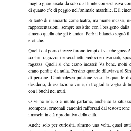
meglio guardarsela da solo o al limite con esclusiva co
di quanto c’è di peggio nell’animale maschile. E il cinem
Si tentò di rilanciarlo come teatro, ma niente incassi, 
rappresentazioni, sempre assistite con l’ossigeno dalla p
almeno quella che gli è amica. Però il bilancio segnò il
erotiche.
Quelli del porno invece furono tempi di vacche grasse! T
scolari, ragazzoni e vecchietti, vedovi e divorziati, spo
ragazza. Quelli si che erano incassi! Va bene, molti e
erano perdite da nulla. Persino quando diluviava al Sir
di persone. L’animalesca pulsione sessuale quando dive
desiderio, di esaltazione virile, di troglodita voglia di 
con i buchi nei muri.
O se ne ride, o è inutile parlarne, anche se la situaz
scompensi ormonali canonici rafforzati dal testosterone
i maschi in età riproduttiva della città.
Anche solo per curiosità, almeno una volta, quasi tutti 