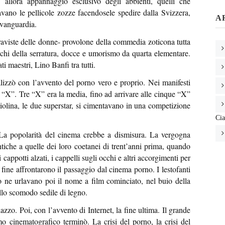
d allora appannaggio esclusivo degli abbienti, quelli che
vano le pellicole zozze facendosele spedire dalla Svizzera,
A
’avanguardia.
traviste delle donne- provolone della commedia zoticona tutta
buchi della serratura, docce e umorismo da quarta elementare.
i maestri, Lino Banfi tra tutti.
realizzò con l’avvento del porno vero e proprio. Nei manifesti
e “X”. Tre “X” era la media, fino ad arrivare alle cinque “X”
olina, le due superstar, si cimentavano in una competizione
Cia
La popolarità del cinema crebbe a dismisura. La vergogna
entiche a quelle dei loro coetanei di trent’anni prima, quando
 cappotti alzati, i cappelli sugli occhi e altri accorgimenti per
a fine affrontarono il passaggio dal cinema porno. I lestofanti
 ne urlavano poi il nome a film cominciato, nel buio della
llo scomodo sedile di legno.
zo. Poi, con l’avvento di Internet, la fine ultima. Il grande
rmo cinematografico terminò. La crisi del porno, la crisi del