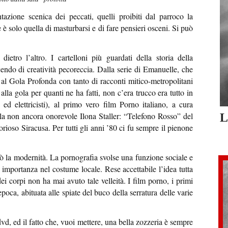
zione scenica dei peccati, quelli proibiti dal parroco la
 è solo quella di masturbarsi e di fare pensieri osceni. Si può
dietro l’altro. I cartelloni più guardati della storia della
scendo di creatività pecoreccia. Dalla serie di Emanuelle, che
, al Gola Profonda con tanto di racconti mitico-metropolitani
alla gola per quanti ne ha fatti, non c’era trucco era tutto in
ed elettricisti), al primo vero film Porno italiano, a cura
la non ancora onorevole Ilona Staller: “Telefono Rosso” del
L
orioso Siracusa. Per tutti gli anni ’80 ci fu sempre il pienone
 la modernità. La pornografia svolse una funzione sociale e
 importanza nel costume locale. Rese accettabile l’idea tutta
dei corpi non ha mai avuto tale velleità. I film porno, i primi
poca, abituata alle spiate del buco della serratura delle varie
dvd, ed il fatto che, vuoi mettere, una bella zozzeria è sempre