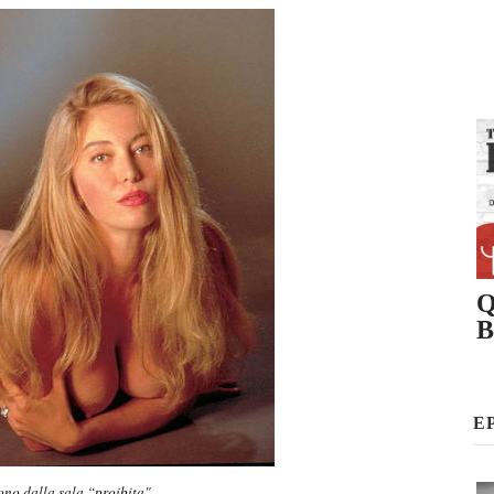
Q
B
E
rono dalla sala “proibita"