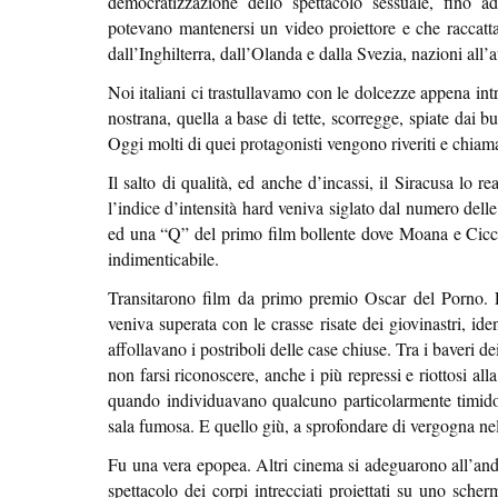
democratizzazione dello spettacolo sessuale, fino a
potevano mantenersi un video proiettore e che raccatta
dall’Inghilterra, dall’Olanda e dalla Svezia, nazioni all
Noi italiani ci trastullavamo con le dolcezze appena in
nostrana, quella a base di tette, scorregge, spiate dai 
Oggi molti di quei protagonisti vengono riveriti e chiamat
Il salto di qualità, ed anche d’incassi, il Siracusa lo 
l’indice d’intensità hard veniva siglato dal numero dell
ed una “Q” del primo film bollente dove Moana e Cicci
indimenticabile.
Transitarono film da primo premio Oscar del Porno. 
veniva superata con le crasse risate dei giovinastri, id
affollavano i postriboli delle case chiuse. Tra i baveri dei
non farsi riconoscere, anche i più repressi e riottosi all
quando individuavano qualcuno particolarmente timido
sala fumosa. E quello giù, a sprofondare di vergogna ne
Fu una vera epopea. Altri cinema si adeguarono all’andaz
spettacolo dei corpi intrecciati proiettati su uno sche