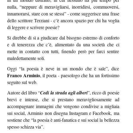
Sapori e dissapori
nulla, “neppure di meravigliarsi, inorridirsi, commuoversi,
innamorarsi, stare con se stessi” - come suggerisce una frase
Racconti di viaggio
dello scrittore Terziani - c’è ancora spazio per chi ha voglia
di leggere e scrivere poesie?
Quovadis
Si direbbe di sì a giudicare dal bisogno estremo di conforto
Epiquark
e di tenerezza che c’è, alimentato da una società che ci
mette in contatto con tutti, finendo però per farci sentire
Epilibri
maledettamente soli.
Intervistando
Oggi “la poesia è neve in un mondo che è sale”, dice
Franco Arminio
, il poeta - paesologo che ha un fortissimo
Boheme
seguito sul web.
Epischermo
Autore del libro “
Cedi la strada agli alberi
”, ricco di poesie
brevi e intense, che si prestano meravigliosamente ad
Editoriale
accompagnare immagini che vengono condivise a migliaia
sui social, Arminio non disegna Instagram e Facebook, ma
Open
sostiene che “la poesia è anti-fanatica e sui social la bellezza
Asteri
spesso schizza via”.