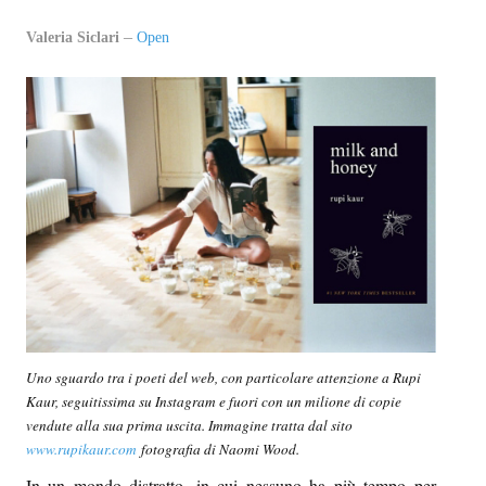
EPI-STAFF
Valeria Siclari
Open
CONTATTI
QUOVADIS
SEZIONI
Oltre il presente
Oltre i sensi
Entro e non oltre
Beyond music
Uno sguardo tra i poeti del web, con particolare attenzione a Rupi
Kaur, seguitissima su Instagram e fuori con un milione di copie
L’inviato di oltre
vendute alla sua prima uscita. Immagine tratta dal sito
www.rupikaur.com
fotografia di Naomi Wood.
In-oltre
In un mondo distratto, in cui nessuno ha più tempo per