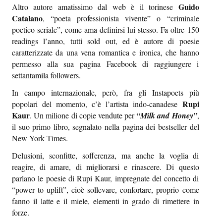
Guido
Altro autore amatissimo dal web è il torinese
Episcatti
Catalano
, “poeta professionista vivente” o “criminale
Epikastron
poetico seriale”, come ama definirsi lui stesso.
Fa oltre 150
readings l’anno, tutti sold out
, ed è autore di poesie
Epillole
caratterizzate da una vena romantica e ironica, che hanno
permesso alla sua pagina Facebook di raggiungere i
settantamila followers.
In campo internazionale, però, fra gli Instapoets più
Rupi
popolari del momento, c’è l’artista indo-canadese
Kaur
. Un milione di copie vendute per
“Milk and Honey”
,
il suo primo libro, segnalato nella pagina dei bestseller del
New York Times.
Delusioni, sconfitte, sofferenza, ma anche la voglia di
reagire, di amare, di migliorarsi e rinascere. Di questo
parlano le poesie di Rupi Kaur, impregnate del concetto di
“power to uplift”, cioè sollevare, confortare, proprio come
fanno il latte e il miele, elementi in grado di rimettere in
forze.