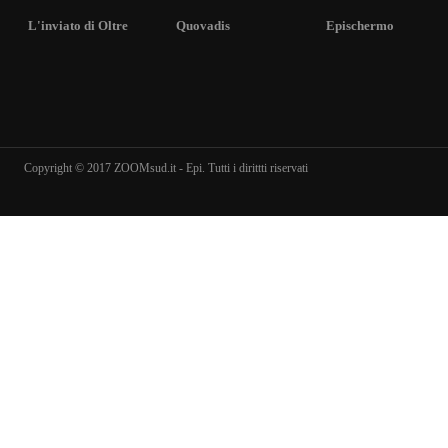
L'inviato di Oltre
Quovadis
Epischermo
Copyright © 2017 ZOOMsud.it - Epi. Tutti i dirittti riservati