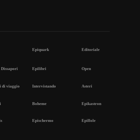
Epiquark
Editoriale
 Dissapori
Epilibri
Open
 di viaggio
Intervistando
Asteri
i
Boheme
Epikastron
is
Epischermo
Epillole