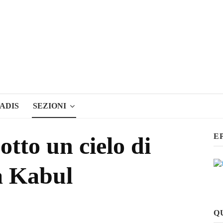
ADIS
SEZIONI
E
tto un cielo di
 a Kabul
Q