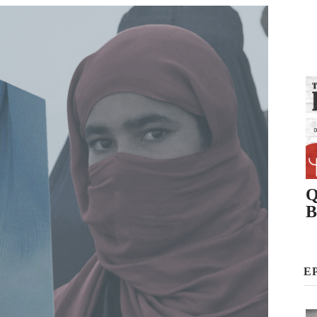
Q
B
E