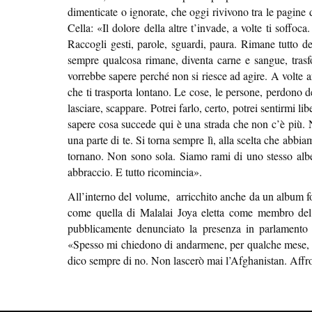
dimenticate o ignorate, che oggi rivivono tra le pagine d
Cella: «Il dolore della altre t’invade, a volte ti soffoc
Raccogli gesti, parole, sguardi, paura. Rimane tutto d
sempre qualcosa rimane, diventa carne e sangue, trasf
vorrebbe sapere perché non si riesce ad agire. A volte a
che ti trasporta lontano. Le cose, le persone, perdono 
lasciare, scappare. Potrei farlo, certo, potrei sentirmi l
sapere cosa succede qui è una strada che non c’è più. 
una parte di te. Si torna sempre lì, alla scelta che abbi
tornano. Non sono sola. Siamo rami di uno stesso albe
abbraccio. E tutto ricomincia».
All’interno del volume, arricchito anche da un album fot
come quella di Malalai Joya eletta come membro del 
pubblicamente denunciato la presenza in parlamento d
«Spesso mi chiedono di andarmene, per qualche mese, q
dico sempre di no. Non lascerò mai l’Afghanistan. Affro