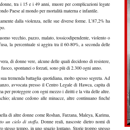
le donne, tra i 15 e i 49 anni, muore per complicazioni legate
condo Paese al mondo per mortalità materna e infantile.
amente dalla violenza, nelle sue diverse forme. L’87,2% ha
po.
 uomo vecchio, pazzo, malato, tossicodipendente, violento o
usa, la percentuale si aggira tra il 60-80%, a seconda delle
vera, di donne vere, alcune delle quali decidono di resistere,
il fuoco, spontanei o forzati, sono più di 2.300 ogni anno.
 sua tremenda battaglia quotidiana, molto spesso segreta. Ad
manzo, avvocata presso il Centro Legale di Hawca, capita di
ma per proteggere con ogni mezzo i diritti e la vita delle altre.
schio; alcune cedono alle minacce, altre continuano finché
 quella di altre donne come Roshan, Farzana, Maleya, Karima,
to un cielo di stoffa
. Donne reali, nascoste dietro nomi di
tro stesso tempo, in uno spazio lontano. Storie troppo spesso