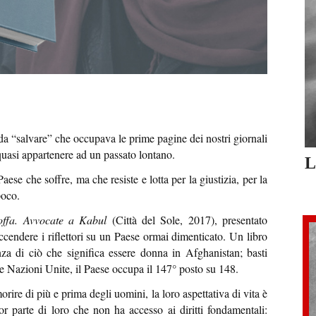
da “salvare” che occupava le prime pagine dei nostri giornali
 quasi appartenere ad un passato lontano.
L
ese che soffre, ma che resiste e lotta per la giustizia, per la
poco.
toffa. Avvocate a Kabul
(Città del Sole, 2017), presentato
ccendere i riflettori su un Paese ormai dimenticato. Un libro
a di ciò che significa essere donna in Afghanistan; basti
le Nazioni Unite, il Paese occupa il 147° posto su 148.
rire di più e prima degli uomini, la loro aspettativa di vita è
or parte di loro che non ha accesso ai diritti fondamentali: