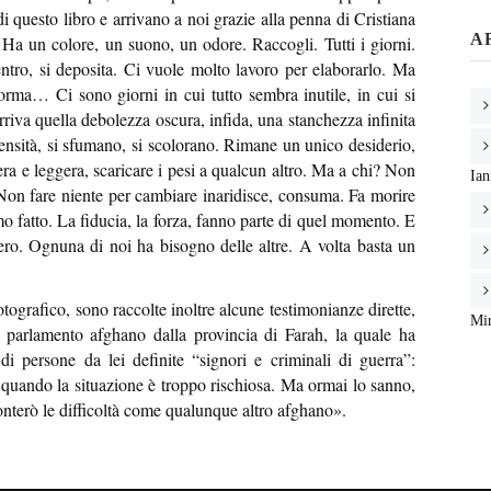
i questo libro e arrivano a noi grazie alla penna di Cristiana
A
a. Ha un colore, un suono, un odore. Raccogli. Tutti i giorni.
entro, si deposita. Ci vuole molto lavoro per elaborarlo. Ma
orma… Ci sono giorni in cui tutto sembra inutile, in cui si
rriva quella debolezza oscura, infida, una stanchezza infinita
densità, si sfumano, si scolorano. Rimane un unico desiderio,
ibera e leggera, scaricare i pesi a qualcun altro. Ma a chi? Non
Ia
Non fare niente per cambiare inaridisce, consuma. Fa morire
amo fatto. La fiducia, la forza, fanno parte di quel momento. E
ro. Ognuna di noi ha bisogno delle altre. A volta basta un
ografico, sono raccolte inoltre alcune testimonianze dirette,
Mir
parlamento afghano dalla provincia di Farah, la quale ha
i persone da lei definite “signori e criminali di guerra”:
uando la situazione è troppo rischiosa. Ma ormai lo sanno,
nterò le difficoltà come qualunque altro afghano».