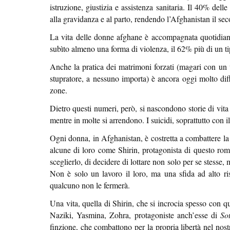
istruzione, giustizia e assistenza sanitaria. Il 40% del
alla gravidanza e al parto, rendendo l’Afghanistan il se
La vita delle donne afghane è accompagnata quotidian
subìto almeno una forma di violenza, il 62% più di un ti
Anche la pratica dei matrimoni forzati (magari con un
stupratore, a nessuno importa) è ancora oggi molto diff
zone.
Dietro questi numeri, però, si nascondono storie di vita 
mentre in molte si arrendono. I suicidi, soprattutto con 
Ogni donna, in Afghanistan, è costretta a combattere la
alcune di loro come Shirin, protagonista di questo ro
sceglierlo, di decidere di lottare non solo per se stesse, 
Non è solo un lavoro il loro, ma una sfida ad alto ri
qualcuno non le fermerà.
Una vita, quella di Shirin, che si incrocia spesso con
Naziki, Yasmina, Zohra, protagoniste anch’esse di
Sot
finzione, che combattono per la propria libertà nel nos