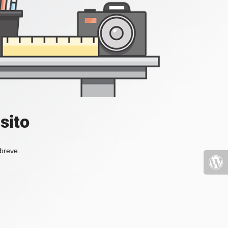
sito
 breve.