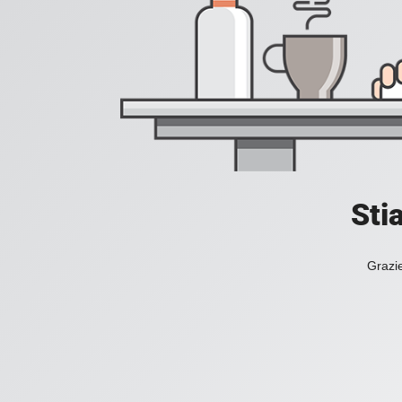
Sti
Grazie