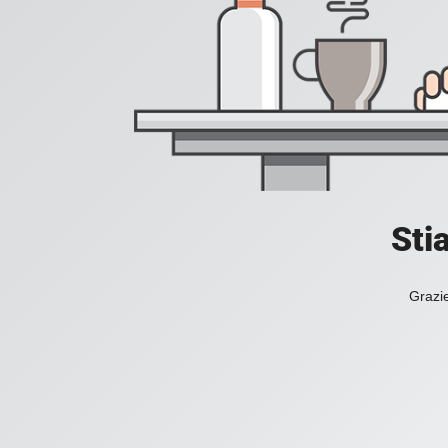
Sti
Grazie