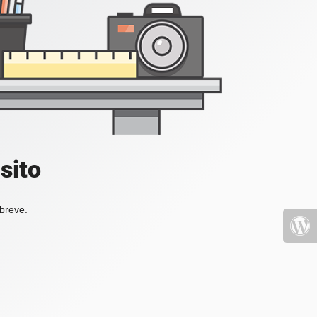
sito
 breve.