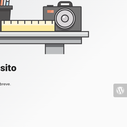
sito
 breve.