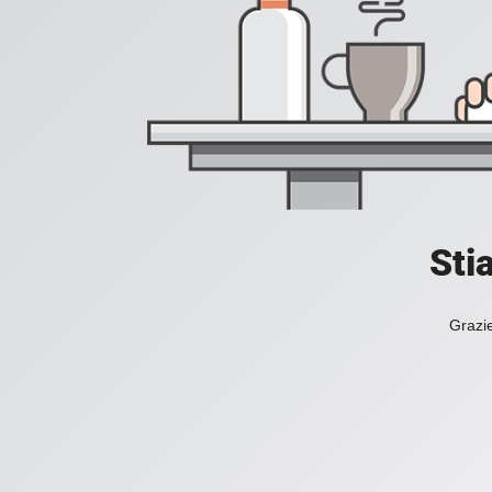
Sti
Grazie