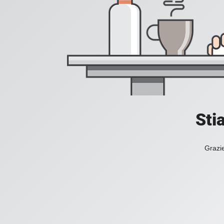
Sti
Grazie