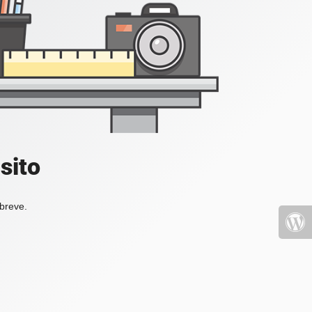
sito
 breve.