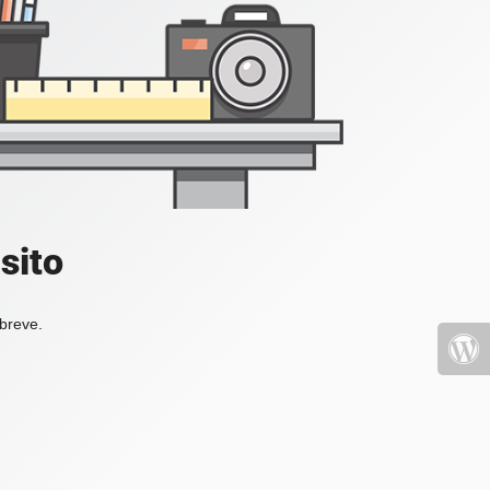
sito
 breve.