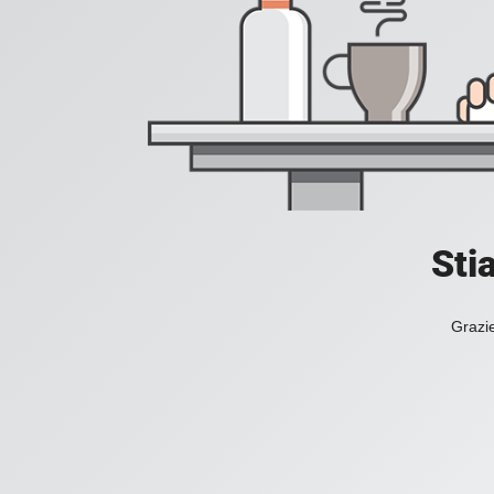
Sti
Grazie