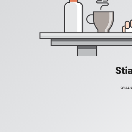
Sti
Grazie