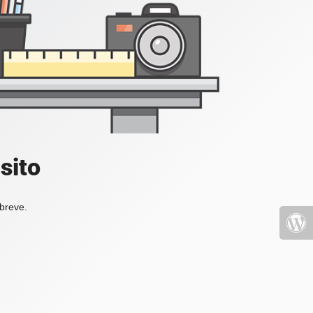
sito
 breve.